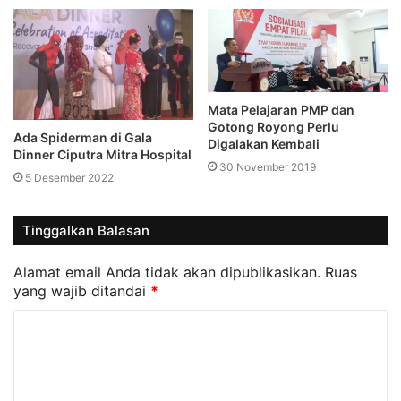
Mata Pelajaran PMP dan
Gotong Royong Perlu
Ada Spiderman di Gala
Digalakan Kembali
Dinner Ciputra Mitra Hospital
30 November 2019
5 Desember 2022
Tinggalkan Balasan
Alamat email Anda tidak akan dipublikasikan.
Ruas
yang wajib ditandai
*
K
o
m