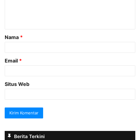
e
n
t
a
Nama
*
r
*
Email
*
Situs Web
Berita Terkini