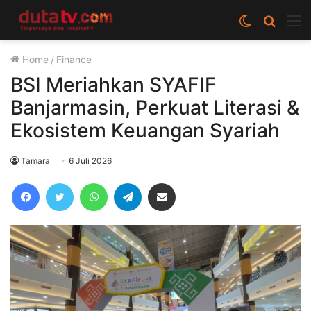
Switch
Cari
M
skin
berita
Home
/
Finance
disini
BSI Meriahkan SYAFIF
Banjarmasin, Perkuat Literasi &
Ekosistem Keuangan Syariah
Tamara
6 Juli 2026
Facebook
Twitter
WhatsApp
Telegram
Share via Email