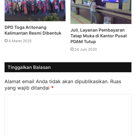
DPD Toga Aritonang
Juli, Layanan Pembayaran
Kalimantan Resmi Dibentuk
Tatap Muka di Kantor Pusat
4 Maret 2025
PDAM Tutup
24 Juni 2020
Tinggalkan Balasan
Alamat email Anda tidak akan dipublikasikan.
Ruas
yang wajib ditandai
*
K
o
m
e
n