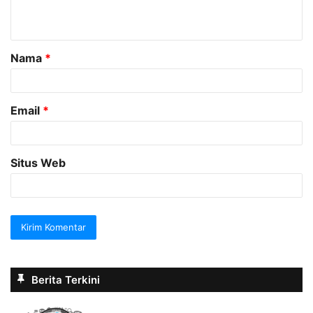
t
a
Nama
*
r
*
Email
*
Situs Web
Berita Terkini