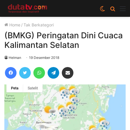
Switch
Cari
M
skin
berita
Home
/
Tak Berkategori
disini
(BMKG) Peringatan Dini Cuaca
Kalimantan Selatan
Helman
19 Desember 2018
Facebook
Twitter
WhatsApp
Telegram
Share via Email