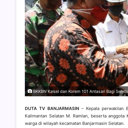
BKKBN Kalsel dan Korem 101 Antasari Bagi Semba
DUTA TV BANJARMASIN
– Kepala perwakilan B
Kalimantan Selatan M. Ramlan, beserta anggot
warga di wilayah kecamatan Banjarmasin Selatan.