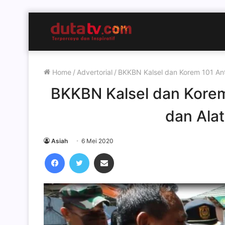
Home
/
Advertorial
/
BKKBN Kalsel dan Korem 101 Ant
BKKBN Kalsel dan Korem
dan Alat
Asiah
6 Mei 2020
Facebook
Twitter
Share via Email