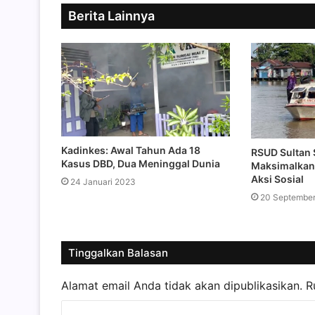
Berita Lainnya
Kadinkes: Awal Tahun Ada 18
RSUD Sultan 
Kasus DBD, Dua Meninggal Dunia
Maksimalkan
Aksi Sosial
24 Januari 2023
20 Septembe
Tinggalkan Balasan
Alamat email Anda tidak akan dipublikasikan.
R
K