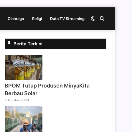
Switch
Cari
Olahraga
Religi
Duta TV Streaming
skin
berita
Berita Terkini
disini
BPOM Tutup Produsen MinyaKita
Berbau Solar
7 Agustus 2026