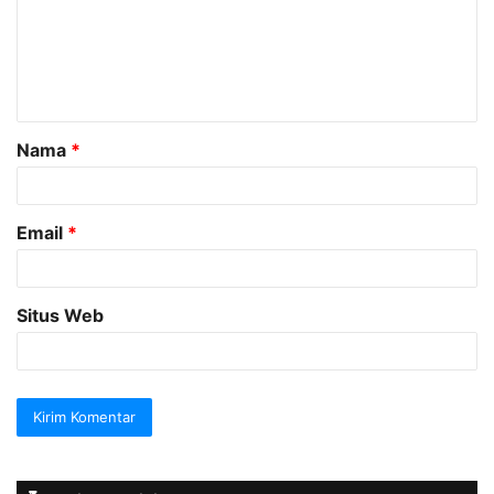
e
n
t
a
Nama
*
r
*
Email
*
Situs Web