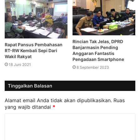
Rincian Tak Jelas, DPRD
Rapat Pansus Pembahasan
Banjarmasin Pending
RT-RW Kembali Sepi Dari
Anggaran Fantastis
Wakil Rakyat
Pengadaan Smartphone
18 Juni 2021
8 September 2023
Tinggalkan Balasan
Alamat email Anda tidak akan dipublikasikan.
Ruas
yang wajib ditandai
*
K
o
m