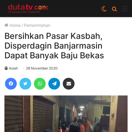
Switch
Cari
M
skin
berita
Home
/
Pemerintahan
disini
Bersihkan Pasar Kasbah,
Disperdagin Banjarmasin
Dapat Banyak Baju Bekas
Asiah
28 November 2020
Facebook
Twitter
WhatsApp
Telegram
Share via Email