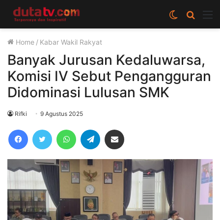
Switch
Cari
M
skin
berita
Home
/
Kabar Wakil Rakyat
disini
Banyak Jurusan Kedaluwarsa,
Komisi IV Sebut Pengangguran
Didominasi Lulusan SMK
Rifki
9 Agustus 2025
Facebook
Twitter
WhatsApp
Telegram
Share via Email