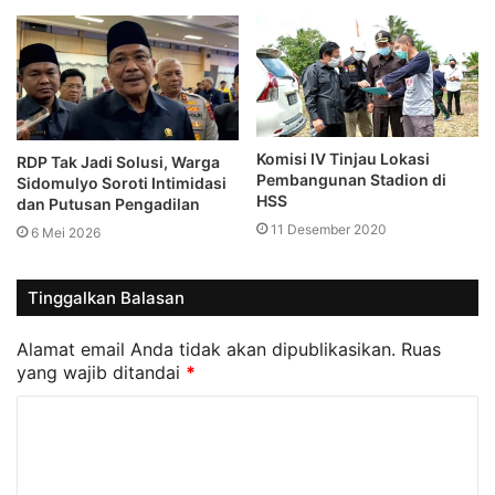
Komisi IV Tinjau Lokasi
RDP Tak Jadi Solusi, Warga
Pembangunan Stadion di
Sidomulyo Soroti Intimidasi
HSS
dan Putusan Pengadilan
11 Desember 2020
6 Mei 2026
Tinggalkan Balasan
Alamat email Anda tidak akan dipublikasikan.
Ruas
yang wajib ditandai
*
K
o
m