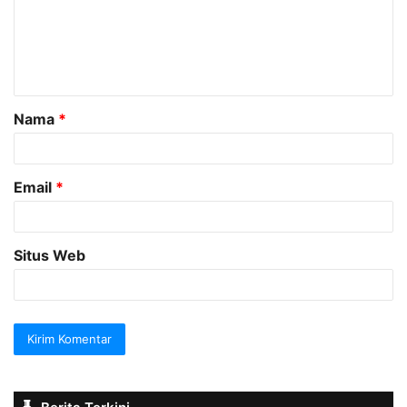
e
n
t
a
Nama
*
r
*
Email
*
Situs Web