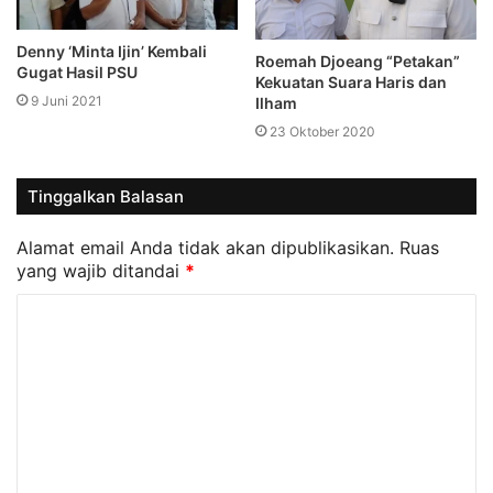
Denny ‘Minta Ijin’ Kembali
Roemah Djoeang “Petakan”
Gugat Hasil PSU
Kekuatan Suara Haris dan
9 Juni 2021
Ilham
23 Oktober 2020
Tinggalkan Balasan
Alamat email Anda tidak akan dipublikasikan.
Ruas
yang wajib ditandai
*
K
o
m
e
n
t