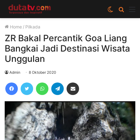
Switch
Cari
M
skin
berita
Home
/
Pilkada
disini
ZR Bakal Percantik Goa Liang
Bangkai Jadi Destinasi Wisata
Unggulan
Admin
8 Oktober 2020
Facebook
Twitter
WhatsApp
Telegram
Share via Email