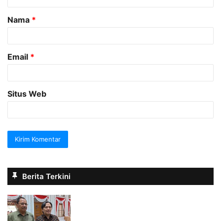
a
Nama
*
r
*
Email
*
Situs Web
Berita Terkini