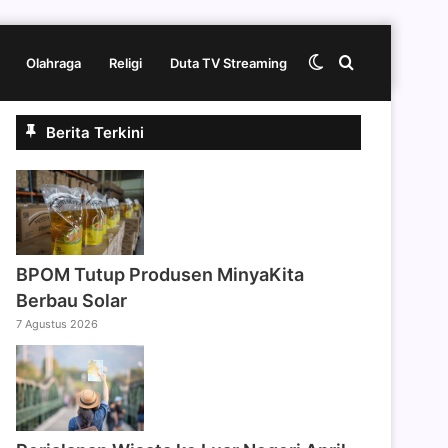
Switch
Cari
Olahraga
Religi
Duta TV Streaming
Berita Terkini
skin
berita
disini
BPOM Tutup Produsen MinyaKita
Berbau Solar
7 Agustus 2026