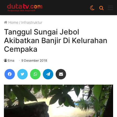
Switch
Cari
M
skin
berita
Home
/
Infrastruktur
disini
Tanggul Sungai Jebol
Akibatkan Banjir Di Kelurahan
Cempaka
Erna
9 Desember 2018
Facebook
Twitter
WhatsApp
Telegram
Share via Email