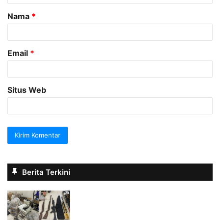
a
Nama
*
r
*
Email
*
Situs Web
Berita Terkini