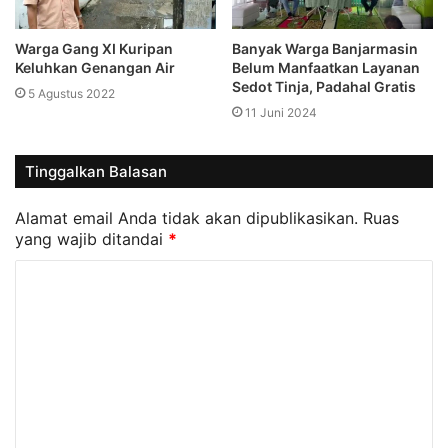
Warga Gang XI Kuripan
Banyak Warga Banjarmasin
Keluhkan Genangan Air
Belum Manfaatkan Layanan
Sedot Tinja, Padahal Gratis
5 Agustus 2022
11 Juni 2024
Tinggalkan Balasan
Alamat email Anda tidak akan dipublikasikan.
Ruas
yang wajib ditandai
*
K
o
m
e
n
t