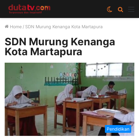
Switch
Cari
M
skin
berita
Home
/
SDN Murung Kenanga Kota Martapura
disini
SDN Murung Kenanga
Kota Martapura
Pendidikan