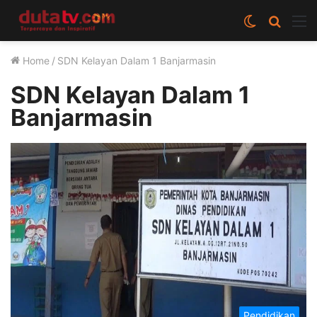
Switch
Cari
M
skin
berita
Home
/
SDN Kelayan Dalam 1 Banjarmasin
disini
SDN Kelayan Dalam 1
Banjarmasin
Pendidikan