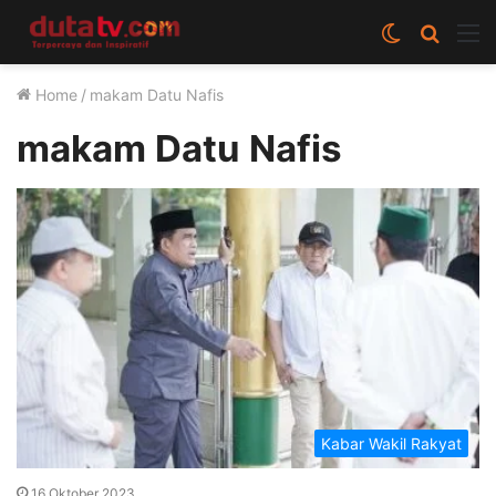
Switch
Cari
M
skin
berita
Home
/
makam Datu Nafis
disini
makam Datu Nafis
Kabar Wakil Rakyat
16 Oktober 2023