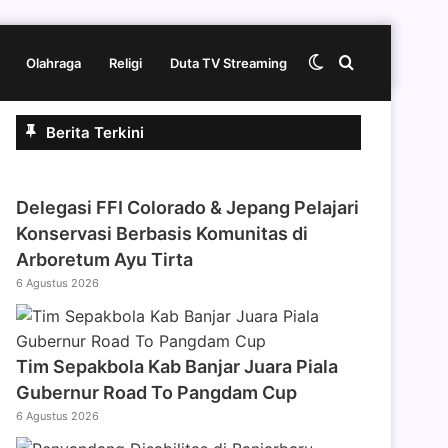
Switch
Cari
Olahraga
Religi
Duta TV Streaming
Berita Terkini
skin
berita
Delegasi FFI Colorado & Jepang Pelajari
disini
Konservasi Berbasis Komunitas di
Arboretum Ayu Tirta
6 Agustus 2026
Tim Sepakbola Kab Banjar Juara Piala
Gubernur Road To Pangdam Cup
6 Agustus 2026