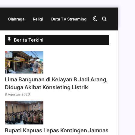
Switch
Cari
Olahraga
Religi
Duta TV Streaming
Berita Terkini
skin
berita
disini
Lima Bangunan di Kelayan B Jadi Arang,
Diduga Akibat Konsleting Listrik
8 Agustus 2026
Bupati Kapuas Lepas Kontingen Jamnas