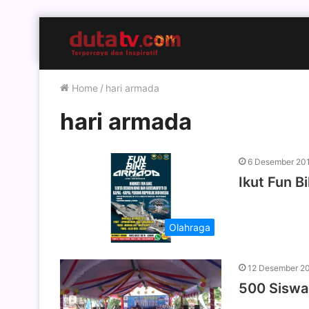
Home
/
hari armada
hari armada
6 Desember 20
Ikut Fun B
Olahraga
12 Desember 2
500 Siswa