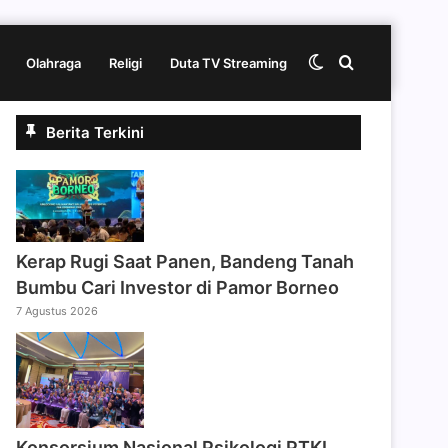
Switch
Cari
Olahraga
Religi
Duta TV Streaming
Berita Terkini
skin
berita
disini
Kerap Rugi Saat Panen, Bandeng Tanah
Bumbu Cari Investor di Pamor Borneo
7 Agustus 2026
Konsorsium Nasional Psikologi PTKI