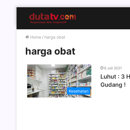
Home
/
harga obat
harga obat
6 Juli 2021
Luhut : 3 
Gudang !
Kesehatan