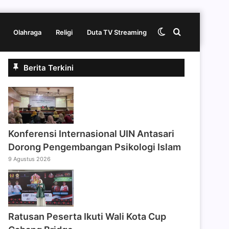
Switch
Cari
Olahraga
Religi
Duta TV Streaming
Berita Terkini
skin
berita
disini
Konferensi Internasional UIN Antasari
Dorong Pengembangan Psikologi Islam
9 Agustus 2026
Ratusan Peserta Ikuti Wali Kota Cup