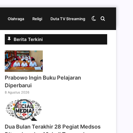
Switch
Cari
Olahraga
Religi
Duta TV Streaming
Berita Terkini
skin
berita
disini
Prabowo Ingin Buku Pelajaran
Diperbarui
8 Agustus 2026
Dua Bulan Terakhir 28 Pegiat Medsos