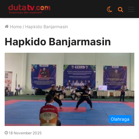
Switch
Cari
M
skin
berita
Home
/
Hapkido Banjarmasin
disini
Hapkido Banjarmasin
Olahraga
18 November 2025