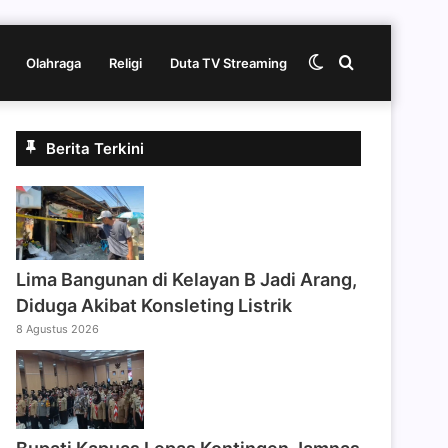
Switch
Cari
Olahraga
Religi
Duta TV Streaming
skin
berita
Berita Terkini
disini
Lima Bangunan di Kelayan B Jadi Arang,
Diduga Akibat Konsleting Listrik
8 Agustus 2026