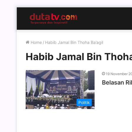
Home
/
Habib Jamal Bin Thoha Ba’agil
Habib Jamal Bin Thoha
19 November 2
Belasan R
Politik