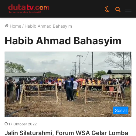
Switch
Cari
M
skin
berita
Home
/
Habib Ahmad Bahasyim
disini
Habib Ahmad Bahasyim
Sosial
17 Oktober 2022
Jalin Silaturahmi, Forum WSA Gelar Lomba