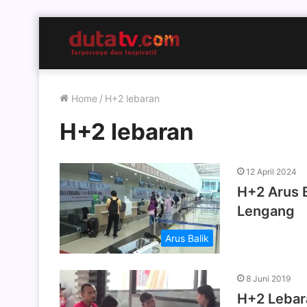
Home
/
H+2 lebaran
H+2 lebaran
12 April 2024
H+2 Arus 
Lengang
Arus Balik
8 Juni 2019
H+2 Lebar