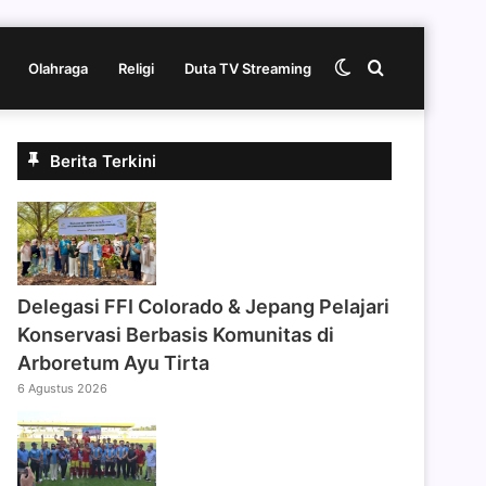
Switch
Cari
Olahraga
Religi
Duta TV Streaming
skin
berita
Berita Terkini
disini
Delegasi FFI Colorado & Jepang Pelajari
Konservasi Berbasis Komunitas di
Arboretum Ayu Tirta
6 Agustus 2026