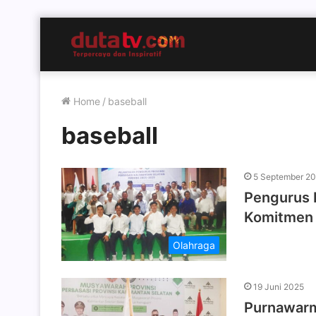
Home
/
baseball
baseball
5 September 2
Pengurus P
Komitmen
Olahraga
19 Juni 2025
Purnawarma