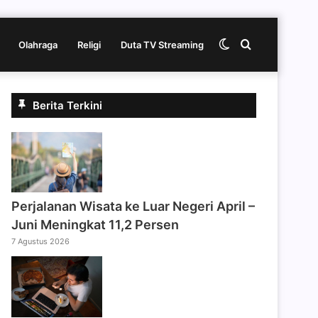
Switch
Cari
Olahraga
Religi
Duta TV Streaming
skin
berita
Berita Terkini
disini
Perjalanan Wisata ke Luar Negeri April –
Juni Meningkat 11,2 Persen
7 Agustus 2026