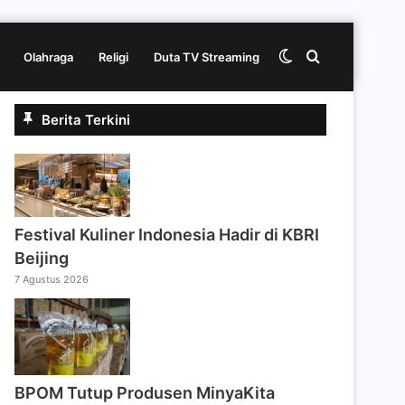
Switch
Cari
Olahraga
Religi
Duta TV Streaming
Berita Terkini
skin
berita
disini
Festival Kuliner Indonesia Hadir di KBRI
Beijing
7 Agustus 2026
BPOM Tutup Produsen MinyaKita