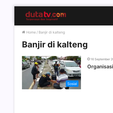
Home
/
Banjir di kalteng
Banjir di kalteng
16 September 2
Organisasi
Sosial