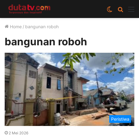
Switch
Cari
M
skin
berita
Home
/
bangunan roboh
disini
bangunan roboh
Peristiwa
2 Mei 2026