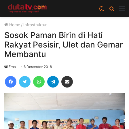
Switch
Cari
M
skin
berita
Home
/
Infrastruktur
disini
Sosok Paman Birin di Hati
Rakyat Pesisir, Ulet dan Gemar
Membantu
Erna
6 Desember 2018
Facebook
Twitter
WhatsApp
Telegram
Share via Email