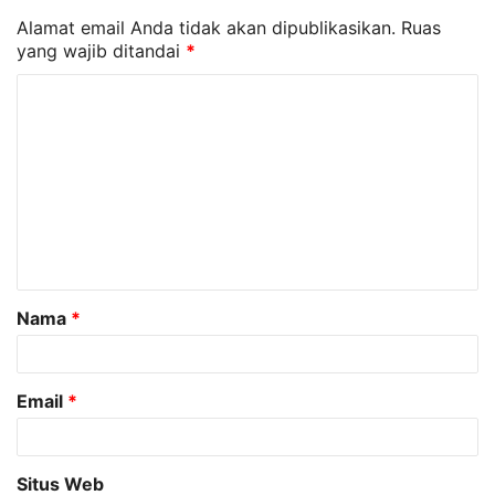
Alamat email Anda tidak akan dipublikasikan.
Ruas
yang wajib ditandai
*
K
o
m
e
n
t
a
Nama
*
r
*
Email
*
Situs Web