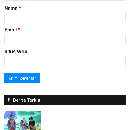
a
Nama
*
r
*
Email
*
Situs Web
Berita Terkini