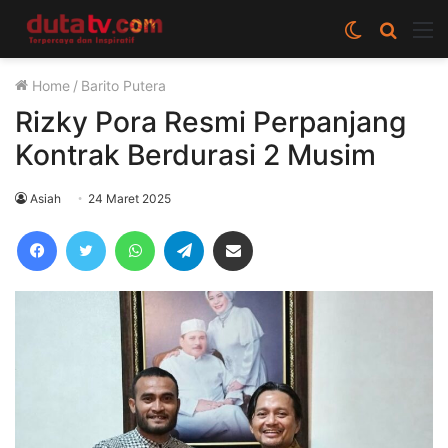
Switch
Cari
M
skin
berita
Home
/
Barito Putera
disini
Rizky Pora Resmi Perpanjang
Kontrak Berdurasi 2 Musim
Asiah
24 Maret 2025
Facebook
Twitter
WhatsApp
Telegram
Share via Email