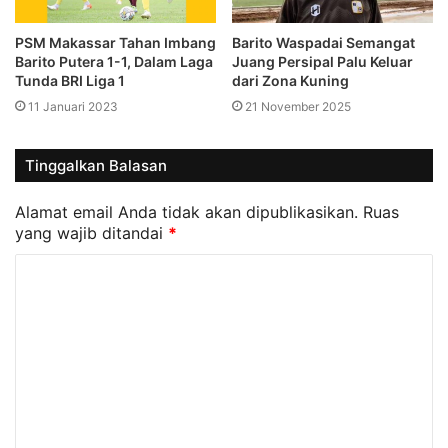
PSM Makassar Tahan Imbang
Barito Waspadai Semangat
Barito Putera 1-1, Dalam Laga
Juang Persipal Palu Keluar
Tunda BRI Liga 1
dari Zona Kuning
11 Januari 2023
21 November 2025
Tinggalkan Balasan
Alamat email Anda tidak akan dipublikasikan.
Ruas
yang wajib ditandai
*
K
o
m
e
n
t