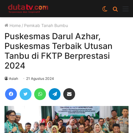
Switch
Cari
M
skin
berita
Home
/
Pemkab Tanah Bumbu
disini
Puskesmas Darul Azhar,
Puskesmas Terbaik Utusan
Tanbu di FKTP Berprestasi
2024
Asiah
21 Agustus 2024
Facebook
Twitter
WhatsApp
Telegram
Share via Email