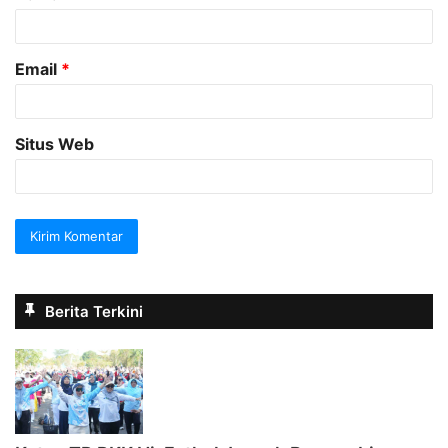
*
Email
*
Situs Web
Berita Terkini