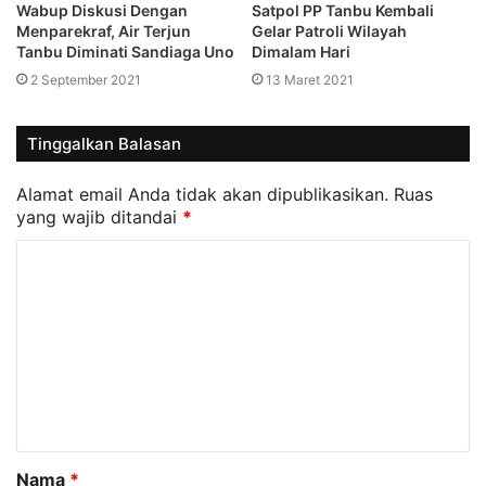
Wabup Diskusi Dengan
Satpol PP Tanbu Kembali
Menparekraf, Air Terjun
Gelar Patroli Wilayah
Tanbu Diminati Sandiaga Uno
Dimalam Hari
2 September 2021
13 Maret 2021
Tinggalkan Balasan
Alamat email Anda tidak akan dipublikasikan.
Ruas
yang wajib ditandai
*
K
o
m
e
n
t
a
Nama
*
r