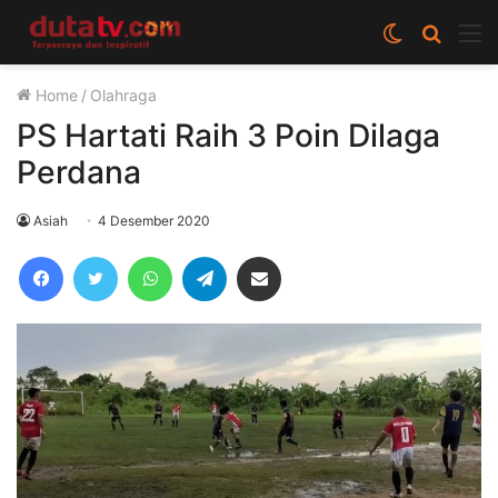
Switch
Cari
M
skin
berita
Home
/
Olahraga
disini
PS Hartati Raih 3 Poin Dilaga
Perdana
Asiah
4 Desember 2020
Facebook
Twitter
WhatsApp
Telegram
Share via Email