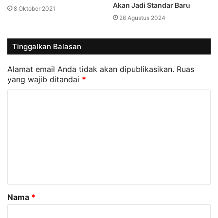
Akan Jadi Standar Baru
8 Oktober 2021
26 Agustus 2024
Tinggalkan Balasan
Alamat email Anda tidak akan dipublikasikan.
Ruas
yang wajib ditandai
*
K
o
m
e
n
t
a
Nama
*
r
*