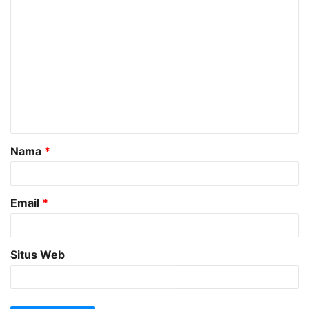
K
o
m
e
n
t
a
Nama
*
r
*
Email
*
Situs Web