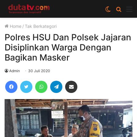
Switch
Cari
M
skin
berita
Home
/
Tak Berkategori
disini
Polres HSU Dan Polsek Jajaran
Disiplinkan Warga Dengan
Bagikan Masker
Admin
30 Juli 2020
Facebook
Twitter
WhatsApp
Telegram
Share via Email