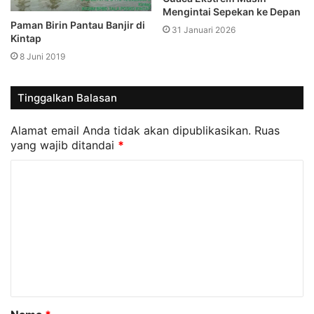
Mengintai Sepekan ke Depan
Paman Birin Pantau Banjir di
31 Januari 2026
Kintap
8 Juni 2019
Tinggalkan Balasan
Alamat email Anda tidak akan dipublikasikan.
Ruas
yang wajib ditandai
*
K
o
m
e
n
t
a