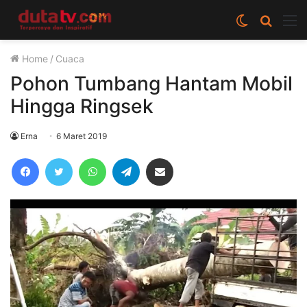
Switch
Cari
M
skin
berita
Home
/
Cuaca
disini
Pohon Tumbang Hantam Mobil
Hingga Ringsek
Erna
6 Maret 2019
Facebook
Twitter
WhatsApp
Telegram
Share via Email