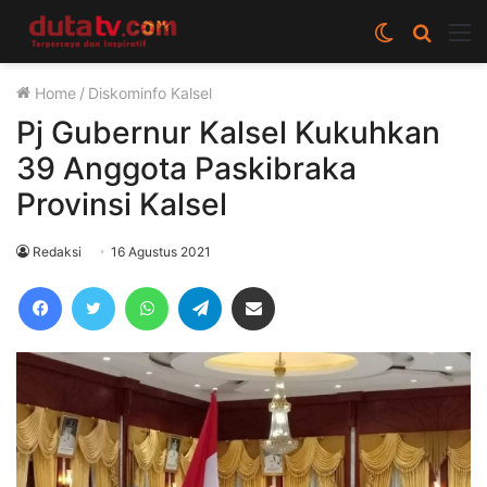
Switch
Cari
M
skin
berita
Home
/
Diskominfo Kalsel
disini
Pj Gubernur Kalsel Kukuhkan
39 Anggota Paskibraka
Provinsi Kalsel
Redaksi
16 Agustus 2021
Facebook
Twitter
WhatsApp
Telegram
Share via Email