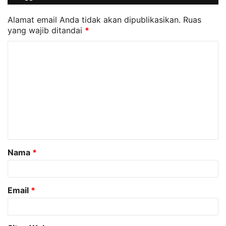
Alamat email Anda tidak akan dipublikasikan.
Ruas
yang wajib ditandai
*
K
o
m
e
n
t
a
Nama
*
r
*
Email
*