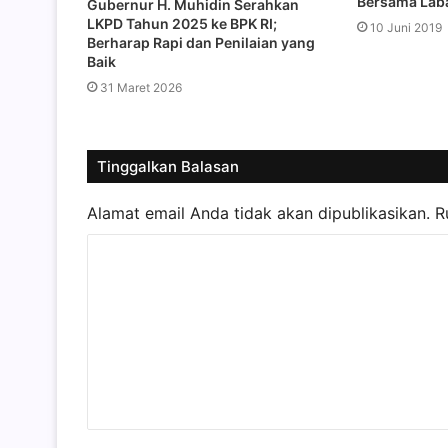
Bersama Lab
Gubernur H. Muhidin Serahkan
LKPD Tahun 2025 ke BPK RI;
10 Juni 2019
Berharap Rapi dan Penilaian yang
Baik
31 Maret 2026
Tinggalkan Balasan
Alamat email Anda tidak akan dipublikasikan.
R
K
o
m
e
n
t
a