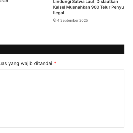
aran
Lindungi Satwa Laut, Dislautkan
Kalsel Musnahkan 900 Telur Penyu
Ilegal
4 September 2025
uas yang wajib ditandai
*