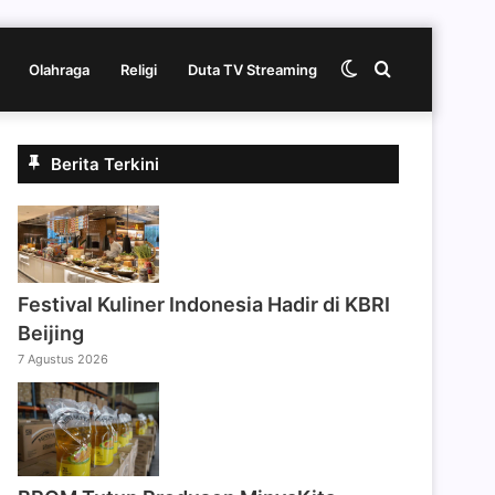
Switch
Cari
Olahraga
Religi
Duta TV Streaming
skin
berita
Berita Terkini
disini
Festival Kuliner Indonesia Hadir di KBRI
Beijing
7 Agustus 2026