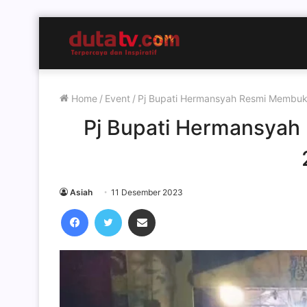
Home
/
Event
/
Pj Bupati Hermansyah Resmi Membu
Pj Bupati Hermansya
Asiah
11 Desember 2023
Facebook
Twitter
Share via Email