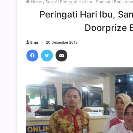
Home
/
Sosial
/
Peringati Hari Ibu, Samsat I Banjarma
Peringati Hari Ibu, S
Doorprize B
Erna
20 Desember 2018
Facebook
Twitter
Share via Email