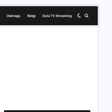
Switch
Cari
Olahraga
Religi
Duta TV Streaming
skin
berita
disini