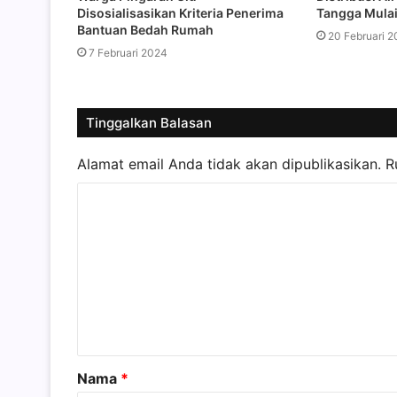
Tangga Mula
Disosialisasikan Kriteria Penerima
Bantuan Bedah Rumah
20 Februari 2
7 Februari 2024
Tinggalkan Balasan
Alamat email Anda tidak akan dipublikasikan.
R
K
o
m
e
n
t
a
Nama
*
r