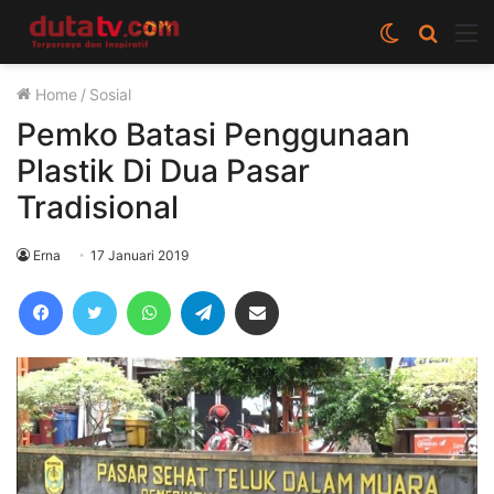
Switch
Cari
M
skin
berita
Home
/
Sosial
disini
Pemko Batasi Penggunaan
Plastik Di Dua Pasar
Tradisional
Erna
17 Januari 2019
Facebook
Twitter
WhatsApp
Telegram
Share via Email