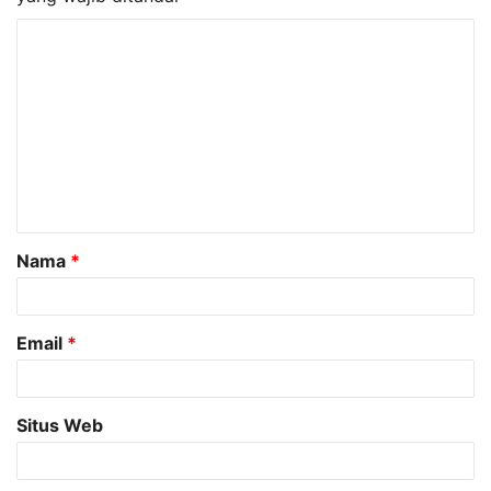
K
o
m
e
n
t
a
Nama
*
r
*
Email
*
Situs Web