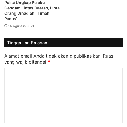
Polisi Ungkap Pelaku
Gendam Lintas Daerah, Lima
Orang Dihadiahi ‘Timah
Panas’
14 Agustus 2021
Tinggalkan Balasan
Alamat email Anda tidak akan dipublikasikan.
Ruas
yang wajib ditandai
*
K
o
m
e
n
t
a