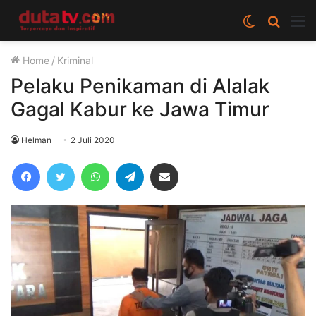
Switch
Cari
M
skin
berita
Home
/
Kriminal
disini
Pelaku Penikaman di Alalak
Gagal Kabur ke Jawa Timur
Helman
2 Juli 2020
Facebook
Twitter
WhatsApp
Telegram
Share via Email