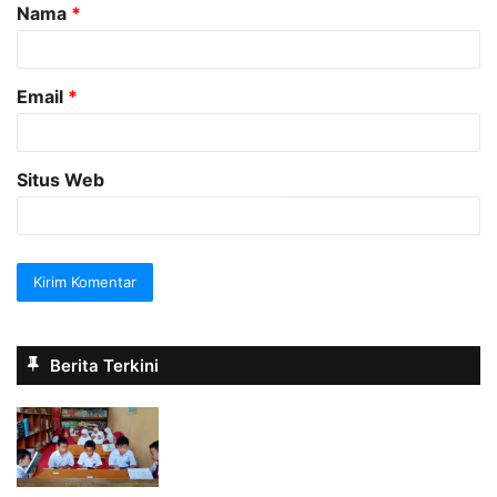
Nama
*
r
*
Email
*
Situs Web
Berita Terkini