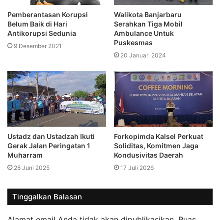
Pemberantasan Korupsi
Walikota Banjarbaru
Belum Baik di Hari
Serahkan Tiga Mobil
Antikorupsi Sedunia
Ambulance Untuk
Puskesmas
9 Desember 2021
20 Januari 2024
Ustadz dan Ustadzah Ikuti
Forkopimda Kalsel Perkuat
Gerak Jalan Peringatan 1
Soliditas, Komitmen Jaga
Muharram
Kondusivitas Daerah
28 Juni 2025
17 Juli 2026
Tinggalkan Balasan
Alamat email Anda tidak akan dipublikasikan.
Ruas