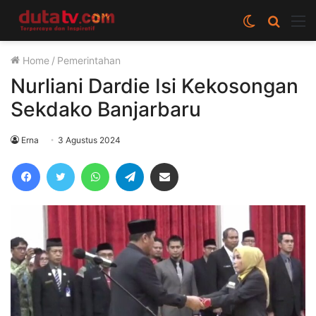
Switch
Cari
M
skin
berita
Home
/
Pemerintahan
disini
Nurliani Dardie Isi Kekosongan
Sekdako Banjarbaru
Erna
3 Agustus 2024
Facebook
Twitter
WhatsApp
Telegram
Share via Email