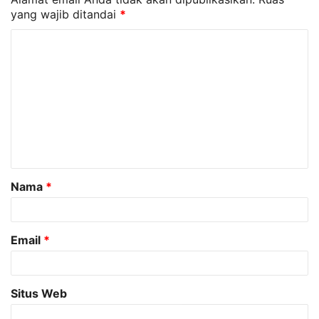
yang wajib ditandai
*
K
o
m
e
n
t
a
Nama
*
r
*
Email
*
Situs Web