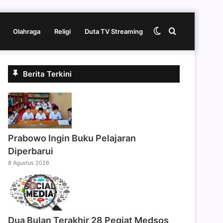
Switch
Cari
Olahraga
Religi
Duta TV Streaming
skin
berita
Berita Terkini
disini
Prabowo Ingin Buku Pelajaran
Diperbarui
8 Agustus 2026
Dua Bulan Terakhir 28 Pegiat Medsos