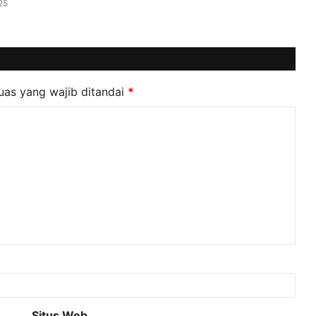
25
uas yang wajib ditandai
*
Situs Web