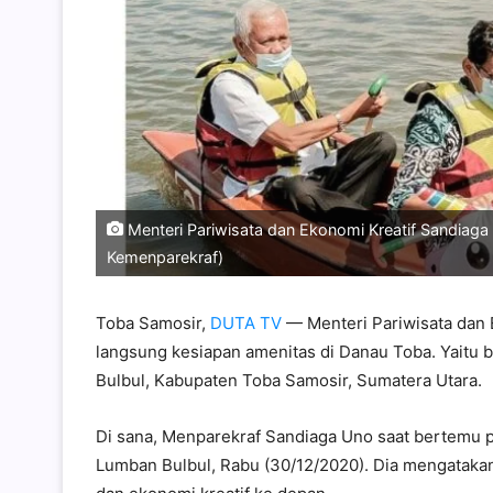
Menteri Pariwisata dan Ekonomi Kreatif Sandiaga 
Kemenparekraf)
Toba Samosir,
DUTA TV
— Menteri Pariwisata dan 
langsung kesiapan amenitas di Danau Toba. Yaitu
Bulbul, Kabupaten Toba Samosir, Sumatera Utara.
Di sana, Menparekraf Sandiaga Uno saat bertemu pe
Lumban Bulbul, Rabu (30/12/2020). Dia mengatakan d