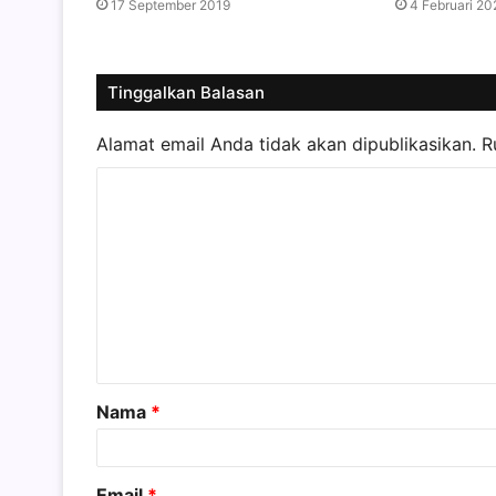
17 September 2019
4 Februari 20
Tinggalkan Balasan
Alamat email Anda tidak akan dipublikasikan.
R
K
o
m
e
n
t
a
Nama
*
r
*
Email
*