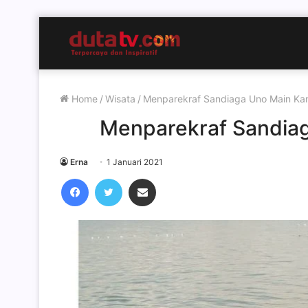
Home
/
Wisata
/
Menparekraf Sandiaga Uno Main Kan
Menparekraf Sandiag
Erna
1 Januari 2021
Facebook
Twitter
Share via Email