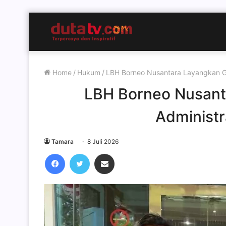
Home
/
Hukum
/
LBH Borneo Nusantara Layangkan Gu
LBH Borneo Nusant
Administr
Tamara
8 Juli 2026
Facebook
Twitter
Share via Email