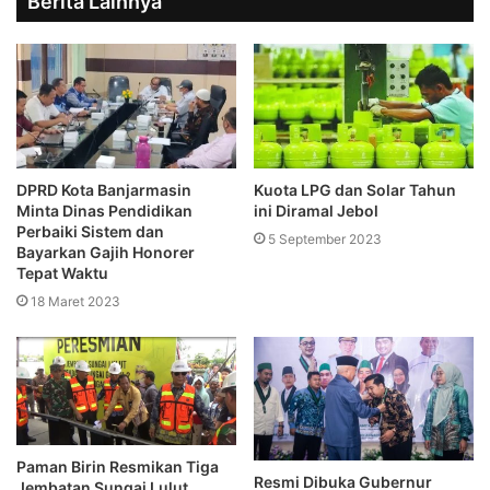
Berita Lainnya
DPRD Kota Banjarmasin
Kuota LPG dan Solar Tahun
Minta Dinas Pendidikan
ini Diramal Jebol
Perbaiki Sistem dan
5 September 2023
Bayarkan Gajih Honorer
Tepat Waktu
18 Maret 2023
Paman Birin Resmikan Tiga
Resmi Dibuka Gubernur
Jembatan Sungai Lulut