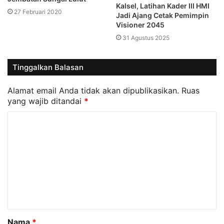
Kalsel, Latihan Kader III HMI
27 Februari 2020
Jadi Ajang Cetak Pemimpin
Visioner 2045
31 Agustus 2025
Tinggalkan Balasan
Alamat email Anda tidak akan dipublikasikan.
Ruas
yang wajib ditandai
*
K
o
m
e
n
t
a
Nama
*