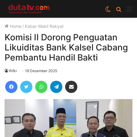
Switch
Cari
M
skin
berita
Home
/
Kabar Wakil Rakyat
disini
Komisi II Dorong Penguatan
Likuiditas Bank Kalsel Cabang
Pembantu Handil Bakti
Rifki
18 Desember 2025
Facebook
Twitter
WhatsApp
Telegram
Share via Email