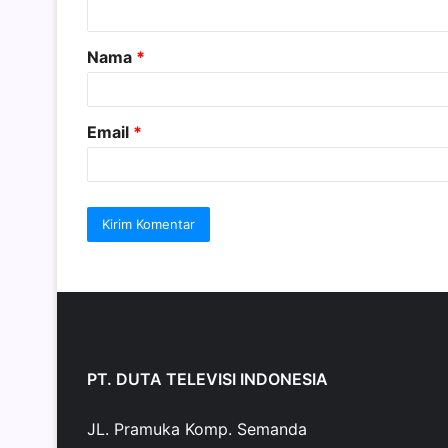
t
a
Nama
*
r
*
Email
*
PT. DUTA TELEVISI INDONESIA
JL. Pramuka Komp. Semanda