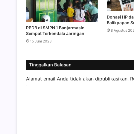
Donasi HP da
Balikpapan S
PPDB di SMPN 1 Banjarmasin
8 Agustus 20
Sempat Terkendala Jaringan
15 Juni 2023
Tinggalkan Balasan
Alamat email Anda tidak akan dipublikasikan.
R
K
o
m
e
n