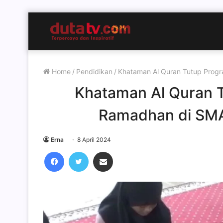
Home
/
Pendidikan
/
Khataman Al Quran Tutup Progr
Khataman Al Quran 
Ramadhan di SMA
Erna
8 April 2024
Facebook
Twitter
Share via Email