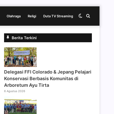
Switch
Cari
Olahraga
Religi
Duta TV Streaming
skin
berita
Berita Terkini
disini
Delegasi FFI Colorado & Jepang Pelajari
Konservasi Berbasis Komunitas di
Arboretum Ayu Tirta
6 Agustus 2026