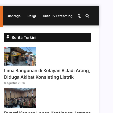
Switch
Cari
Olahraga
Religi
Duta TV Streaming
skin
berita
Berita Terkini
disini
Lima Bangunan di Kelayan B Jadi Arang,
Diduga Akibat Konsleting Listrik
8 Agustus 2026