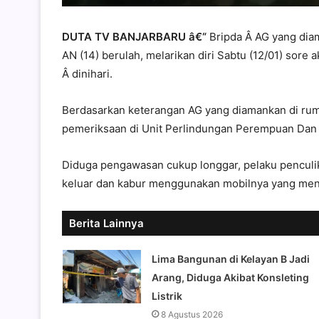
DUTA TV BANJARBARU â€“
Bripda Â AG yang dia
AN (14) berulah, melarikan diri Sabtu (12/01) sor
Â dinihari.
Berdasarkan keterangan AG yang diamankan di rum
pemeriksaan di Unit Perlindungan Perempuan Dan 
Diduga pengawasan cukup longgar, pelaku penculik
keluar dan kabur menggunakan mobilnya yang menja
Berita Lainnya
Lima Bangunan di Kelayan B Jadi
Arang, Diduga Akibat Konsleting
Listrik
8 Agustus 2026