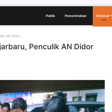
Politik
Pemerintahan
Kriminal
ulik AN Didor
jarbaru, Penculik AN Didor