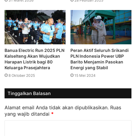
31 Maret 2026
28 Februari 2025
Banua Electric Run 2025 PLN
Peran Aktif Seluruh Srikandi
Kalselteng Akan Wujudkan
PLN Indonesia Power UBP
Harapan Listrik bagi 80
Barito Menjamin Pasokan
Keluarga Prasejahtera
Energi yang Stabil
8 Oktober 2025
15 Mei 2024
Tinggalkan Balasan
Alamat email Anda tidak akan dipublikasikan.
Ruas
yang wajib ditandai
*
K
o