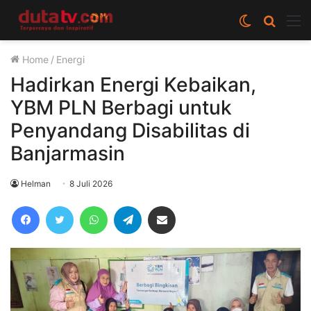
Switch
Cari
M
skin
berita
Home
/
Energi
disini
Hadirkan Energi Kebaikan,
YBM PLN Berbagi untuk
Penyandang Disabilitas di
Banjarmasin
Helman
8 Juli 2026
Facebook
Twitter
WhatsApp
Telegram
Share via Email