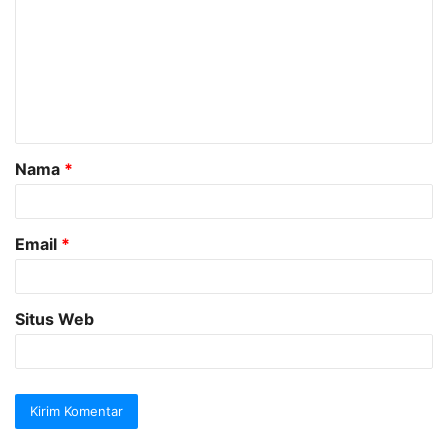
m
e
n
t
a
Nama
*
r
*
Email
*
Situs Web