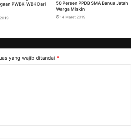
50 Persen PPDB SMA Banua Jatah
rgaan PWBK-WBK Dari
Warga Miskin
14 Maret 2019
 2019
uas yang wajib ditandai
*