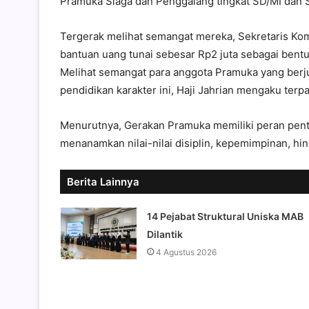
Pramuka Siaga dan Penggalang tingkat SD/MI dan 
Tergerak melihat semangat mereka, Sekretaris Kom
bantuan uang tunai sebesar Rp2 juta sebagai ben
Melihat semangat para anggota Pramuka yang berj
pendidikan karakter ini, Haji Jahrian mengaku terpa
Menurutnya, Gerakan Pramuka memiliki peran pen
menanamkan nilai-nilai disiplin, kepemimpinan, h
Berita Lainnya
14 Pejabat Struktural Uniska MAB
Dilantik
4 Agustus 2026