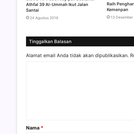
Raih Pengha
Athfal 39 Al-Ummah Ikut Jalan
Kemenpan
Santai
13 Desember
24 Agustus 2019
Tinggalkan Balasan
Alamat email Anda tidak akan dipublikasikan.
R
K
o
m
e
n
t
a
Nama
*
r