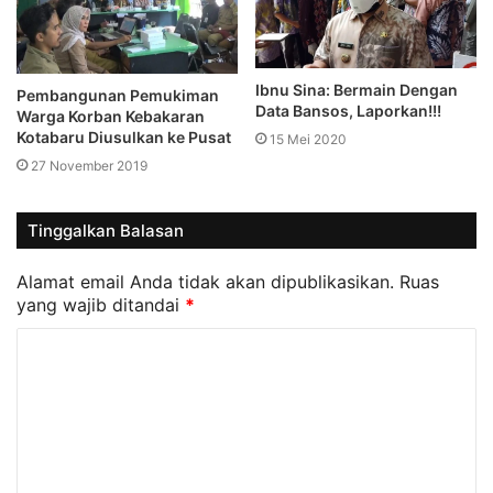
Ibnu Sina: Bermain Dengan
Pembangunan Pemukiman
Data Bansos, Laporkan!!!
Warga Korban Kebakaran
Kotabaru Diusulkan ke Pusat
15 Mei 2020
27 November 2019
Tinggalkan Balasan
Alamat email Anda tidak akan dipublikasikan.
Ruas
yang wajib ditandai
*
K
o
m
e
n