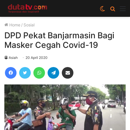
Switch
Cari
M
skin
berita
Home
/
Sosial
disini
DPD Pekat Banjarmasin Bagi
Masker Cegah Covid-19
Asiah
20 April 2020
Facebook
Twitter
WhatsApp
Telegram
Share via Email