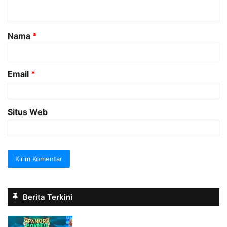
t
a
Nama
*
r
*
Email
*
Situs Web
Berita Terkini