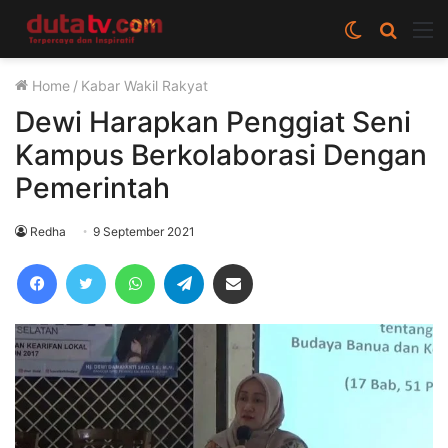
Switch
Cari
M
skin
berita
Home
/
Kabar Wakil Rakyat
disini
Dewi Harapkan Penggiat Seni
Kampus Berkolaborasi Dengan
Pemerintah
Redha
9 September 2021
Facebook
Twitter
WhatsApp
Telegram
Share via Email