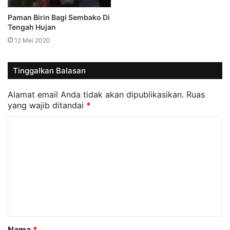
Paman Birin Bagi Sembako Di
Tengah Hujan
12 Mei 2020
Tinggalkan Balasan
Alamat email Anda tidak akan dipublikasikan.
Ruas
yang wajib ditandai
*
K
o
m
e
n
t
a
Nama
*