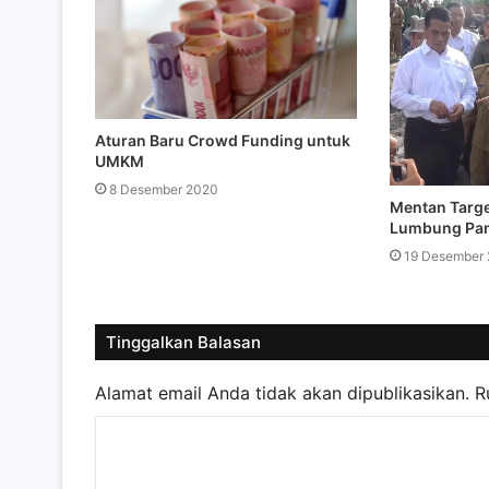
Aturan Baru Crowd Funding untuk
UMKM
8 Desember 2020
Mentan Targe
Lumbung Pa
19 Desember 
Tinggalkan Balasan
Alamat email Anda tidak akan dipublikasikan.
R
K
o