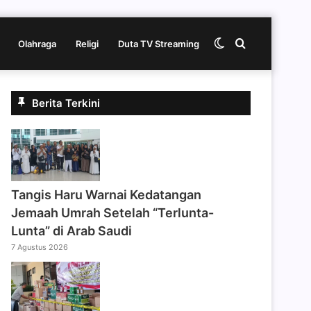
Switch
Cari
Olahraga
Religi
Duta TV Streaming
skin
berita
Berita Terkini
disini
Tangis Haru Warnai Kedatangan
Jemaah Umrah Setelah “Terlunta-
Lunta” di Arab Saudi
7 Agustus 2026