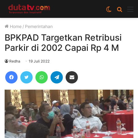
Switch
Cari
M
skin
berita
Home
/
Pemerintahan
disini
BPKPAD Targetkan Retribusi
Parkir di 2002 Capai Rp 4 M
Redha
19 Juli 2022
Facebook
Twitter
WhatsApp
Telegram
Share via Email