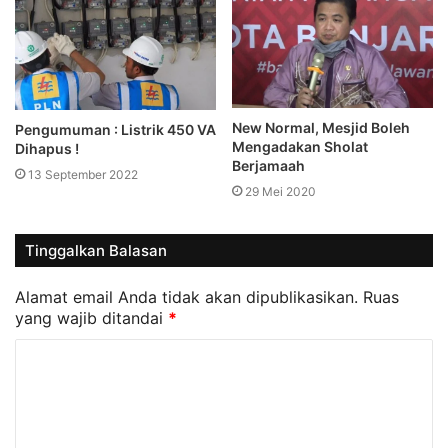
New Normal, Mesjid Boleh
Pengumuman : Listrik 450 VA
Mengadakan Sholat
Dihapus !
Berjamaah
13 September 2022
29 Mei 2020
Tinggalkan Balasan
Alamat email Anda tidak akan dipublikasikan.
Ruas
yang wajib ditandai
*
K
o
m
e