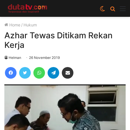
Switch
Cari
M
skin
berita
Home
/
Hukum
disini
Azhar Tewas Ditikam Rekan
Kerja
Helman
26 November 2019
Facebook
Twitter
WhatsApp
Telegram
Share via Email