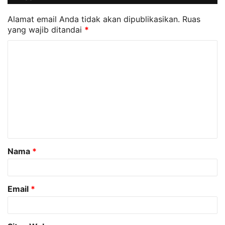
Alamat email Anda tidak akan dipublikasikan.
Ruas
yang wajib ditandai
*
K
o
m
e
n
t
a
Nama
*
r
*
Email
*