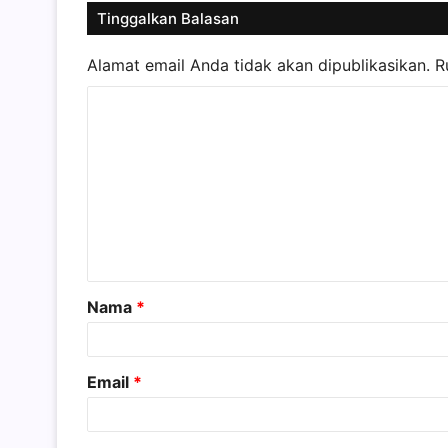
Tinggalkan Balasan
Alamat email Anda tidak akan dipublikasikan.
R
K
o
m
e
n
t
a
Nama
*
r
*
Email
*