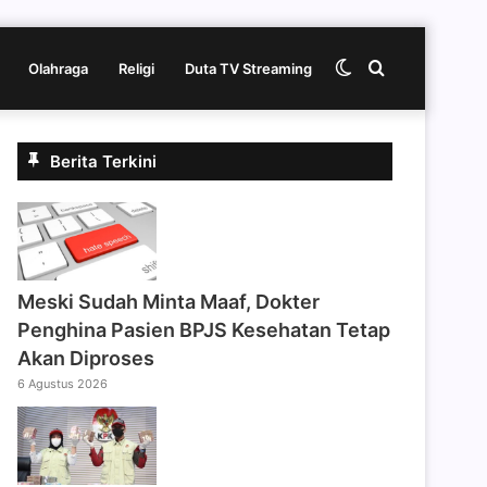
Switch
Cari
Olahraga
Religi
Duta TV Streaming
skin
berita
Berita Terkini
disini
Meski Sudah Minta Maaf, Dokter
Penghina Pasien BPJS Kesehatan Tetap
Akan Diproses
6 Agustus 2026