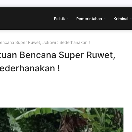
Politik
Pemerintahan
Kriminal
Bencana Super Ruwet, Jokowi : Sederhanakan !
tuan Bencana Super Ruwet,
Sederhanakan !