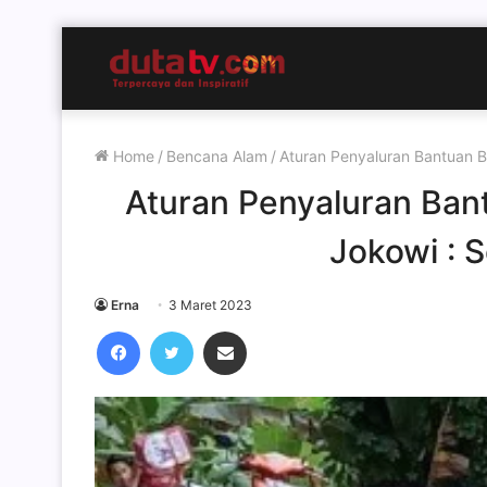
Home
/
Bencana Alam
/
Aturan Penyaluran Bantuan 
Aturan Penyaluran Ban
Jokowi : 
Erna
3 Maret 2023
Facebook
Twitter
Share via Email