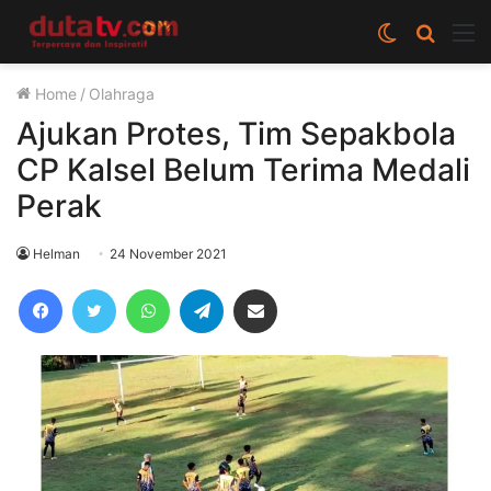
Switch
Cari
M
skin
berita
Home
/
Olahraga
disini
Ajukan Protes, Tim Sepakbola
CP Kalsel Belum Terima Medali
Perak
Helman
24 November 2021
Facebook
Twitter
WhatsApp
Telegram
Share via Email