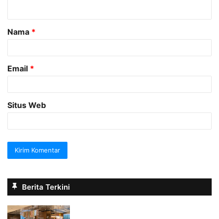
t
a
Nama
*
r
*
Email
*
Situs Web
Berita Terkini