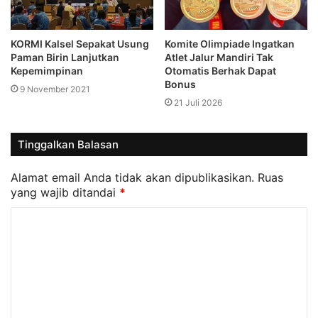
KORMI Kalsel Sepakat Usung
Komite Olimpiade Ingatkan
Paman Birin Lanjutkan
Atlet Jalur Mandiri Tak
Kepemimpinan
Otomatis Berhak Dapat
Bonus
9 November 2021
21 Juli 2026
Tinggalkan Balasan
Alamat email Anda tidak akan dipublikasikan.
Ruas
yang wajib ditandai
*
K
o
m
e
n