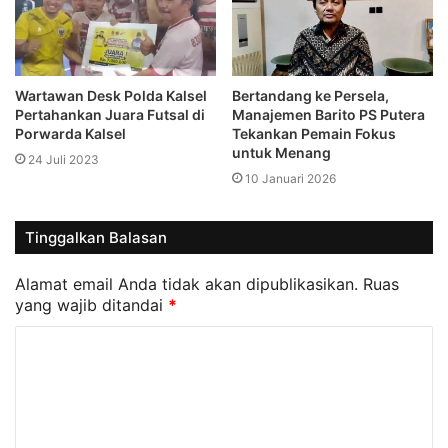
Wartawan Desk Polda Kalsel
Bertandang ke Persela,
Pertahankan Juara Futsal di
Manajemen Barito PS Putera
Porwarda Kalsel
Tekankan Pemain Fokus
untuk Menang
24 Juli 2023
10 Januari 2026
Tinggalkan Balasan
Alamat email Anda tidak akan dipublikasikan.
Ruas
yang wajib ditandai
*
K
o
m
e