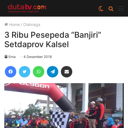
Switch
Cari
M
skin
berita
Home
/
Olahraga
disini
3 Ribu Pesepeda “Banjiri”
Setdaprov Kalsel
Erna
4 Desember 2018
Facebook
Twitter
WhatsApp
Telegram
Share via Email