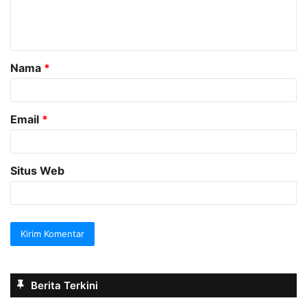
n
t
a
Nama
*
r
*
Email
*
Situs Web
Berita Terkini